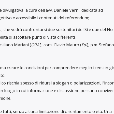
divulgativa, a cura dell’avv. Daniele Verni, dedicata ad
ettivo e accessibile i contenuti del referendum;
o, che vedrà confrontarsi due sostenitori del Sì e due del No
lità di ascoltare punti di vista differenti.
miliano Mariani (
ORA!
), cons. Flavio Mauro (
FdI
), p.m. Stefano
, ma creare le condizioni per comprendere meglio i temi in gi
to.
ico rischia spesso di ridursi a slogan o polarizzazioni, l’inco
 un luogo in cui informazione e discussione possano conviver
nione.
e tutti, senza alcuna limitazione di orientamento o età. Una