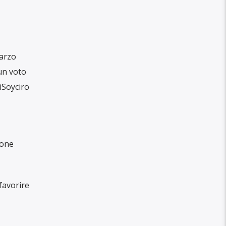
marzo
un voto
 iSoyciro
ione
favorire