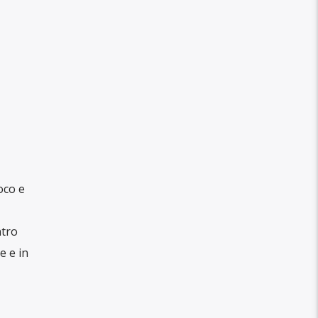
oco e
ntro
e e in