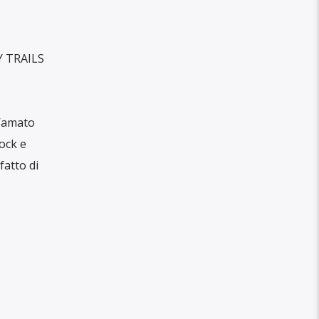
Y TRAILS
l’amato
rock e
fatto di