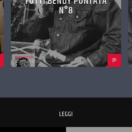
TUTTI BENDY PUNTATA
N°8
MaurizioB
2 LUGLIO 2026
LEGGI