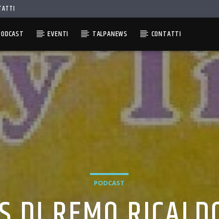
TATTI
PODCAST
EVENTI
TALPANEWS
CONTATTI
PODCAST
S DI REMO RICAL