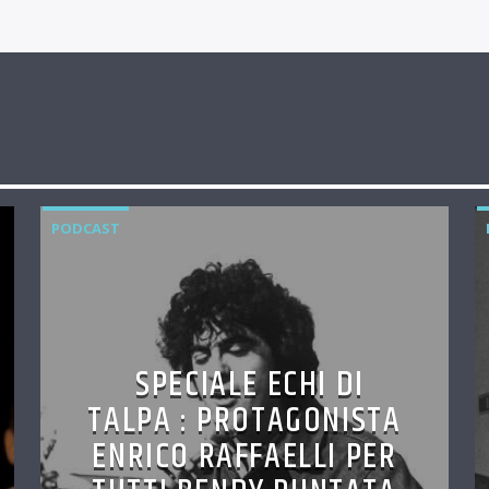
PODCAST
SPECIALE ECHI DI
TALPA : PROTAGONISTA
ENRICO RAFFAELLI PER