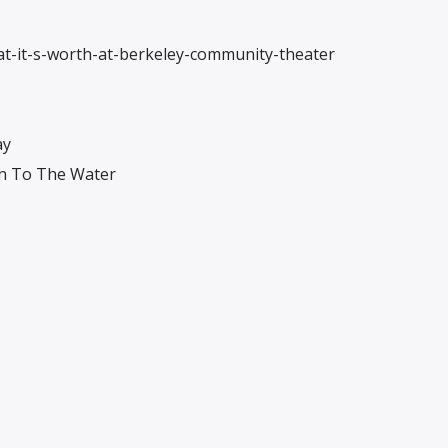
at-it-s-worth-at-berkeley-community-theater
ay
n To The Water