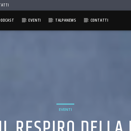
TATTI
PODCAST
EVENTI
TALPANEWS
CONTATTI
EVENTI
L RESPIRO DELLA 