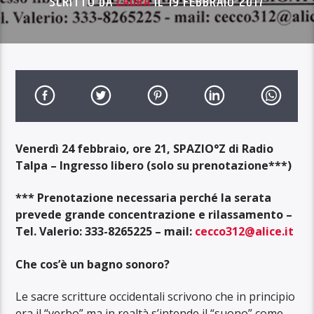
SCRITTO DA
LAURA
IL 19 FEBBRAIO 2017
Venerdì 24 febbraio, ore 21, SPAZIO°Z di Radio
Talpa – Ingresso libero (solo su prenotazione***)
*** Prenotazione necessaria perché la serata
prevede grande concentrazione e rilassamento –
Tel. Valerio: 333-8265225 – mail:
cecco312@alice.it
Che cos’è un bagno sonoro?
Le sacre scritture occidentali scrivono che in principio
era il “verbo” ma in realtà s’intende il “suono” come