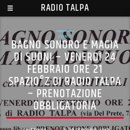
RADIO TALPA
EVENTI
BAGNO SONORO E MAGIA
DI SUONI – VENERDÌ 24
FEBBRAIO ORE 21
SPAZIO°Z DI RADIO TALPA
– PRENOTAZIONE
OBBLIGATORIA