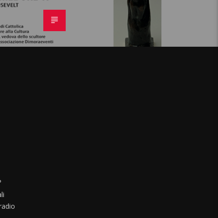
°
li
radio