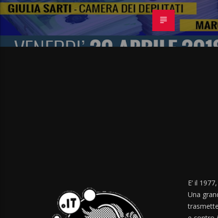
E’ il 1977
Una grand
trasmette
e contro-