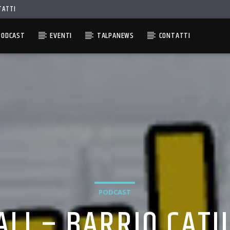
TATTI
PODCAST
EVENTI
TALPANEWS
CONTATTI
PODCAST
ALI – BARRIO CAT