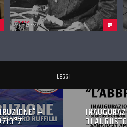
MaurizioB
2 LUGLIO 2026
LEGGI
RRUZIONE” –
INAUGURAZ
AZIO°Z
DI AUGUSTO