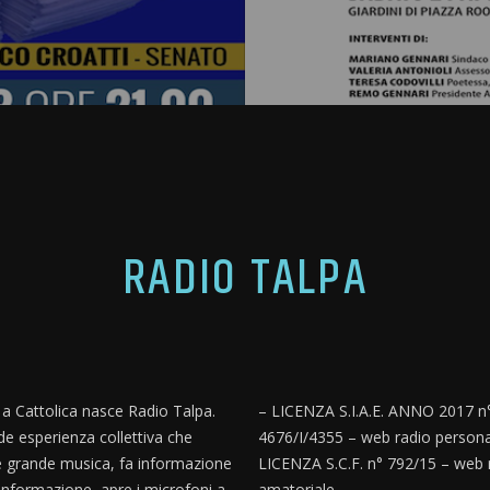
RADIO TALPA
, a Cattolica nasce Radio Talpa.
– LICENZA S.I.A.E. ANNO 2017 n
e esperienza collettiva che
4676/I/4355 – web radio persona
 grande musica, fa informazione
LICENZA S.C.F. n° 792/15 – web 
informazione, apre i microfoni a
amatoriale