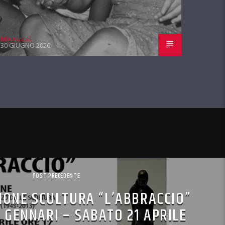
MaurizioB
30 GIUGNO 2026
POST PRECEDENTE
IONE SCULTURA “L’ABBRACCIO”
 GENNARI – SABATO 21 APRILE