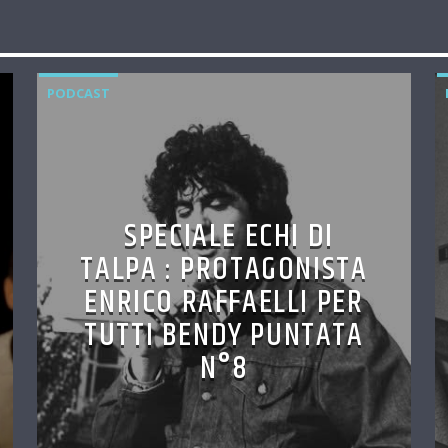
PODCAST
SPECIALE ECHI DI
TALPA : PROTAGONISTA
ENRICO RAFFAELLI PER
TUTTI BENDY PUNTATA
N°8