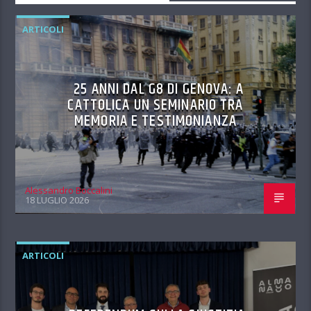
ARTICOLI
25 ANNI DAL G8 DI GENOVA: A
CATTOLICA UN SEMINARIO TRA
MEMORIA E TESTIMONIANZA
Alessandro Boccalini
18 LUGLIO 2026
ARTICOLI