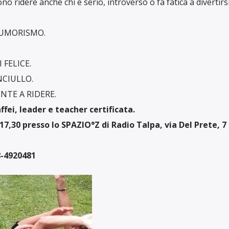
no ridere anche chi è serio, introverso o fa fatica a divertirsi
’UMORISMO.
 FELICE.
NCIULLO.
NTE A RIDERE.
ei, leader e teacher certificata.
7,30 presso lo SPAZIO°Z di Radio Talpa, via Del Prete, 7 
8-4920481