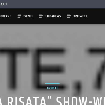
TATTI
PODCAST
EVENTI
TALPANEWS
CONTATTI
EVENTI
A RISATA” SHOW-W