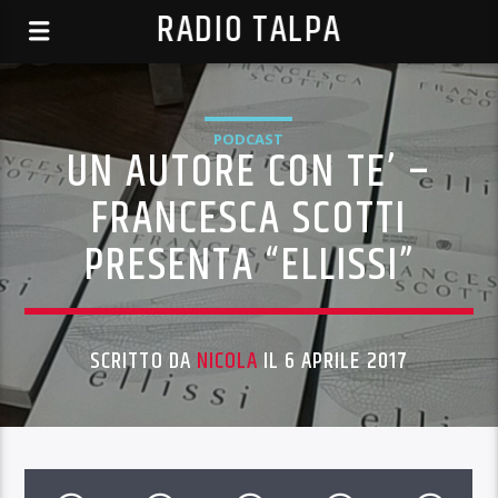
RADIO TALPA
PODCAST
UN AUTORE CON TE’ –
FRANCESCA SCOTTI
PRESENTA “ELLISSI”
SCRITTO DA
NICOLA
IL 6 APRILE 2017