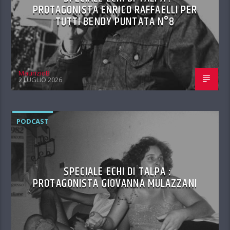
PROTAGONISTA ENRICO RAFFAELLI PER
TUTTI BENDY PUNTATA N°8
MaurizioB
2 LUGLIO 2026
PODCAST
SPECIALE ECHI DI TALPA :
PROTAGONISTA GIOVANNA MULAZZANI