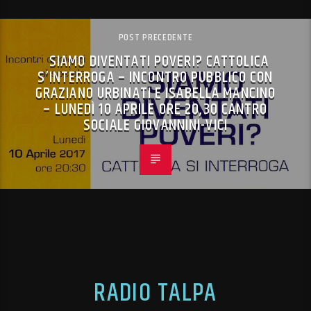
POST PRECEDENTE
SIAMO DIVENTATI POVERI? CATTOLICA
S’INTERROGA – INCONTRO PUBBLICO CON
GRAZIANO URBINATI E ISABELLA MANCINO
– LUNEDÌ 10 APRILE ORE 20,30 CANTRO
SOCIALE GIOVANNINI-VICI
RADIO TALPA