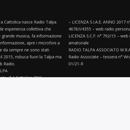
, a Cattolica nasce Radio Talpa.
– LICENZA S.I.A.E. ANNO 2017 n
e esperienza collettiva che
4676/I/4355 – web radio persona
 grande musica, fa informazione
LICENZA S.C.F. n° 792/15 – web 
informazione, apre i microfoni a
amatoriale
e da sempre ne sono stati
RADIO TALPA ASSOCIATO W.R.A
’ il 2015, risbuca fuori la Talpa ma
Radio Associate – tessera n° Wr
 Radio.
01/21-R
LPA
ete, 7 | Cattolica (RN)
paz@gmail.com