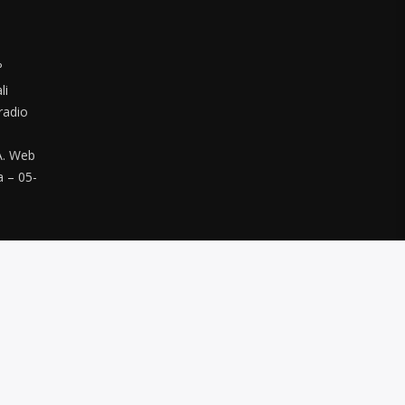
°
li
radio
. Web
a – 05-