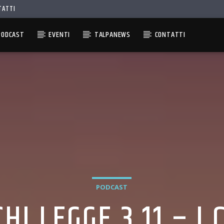
TATTI
PODCAST
EVENTI
TALPANEWS
CONTATTI
PODCAST
HI LEGGE 3.11 – I 