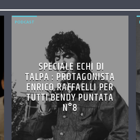
PODCAST
SPECIALE ECHI DI
TALPA : PROTAGONISTA
ENRICO RAFFAELLI PER
TUTTI BENDY PUNTATA
N°8