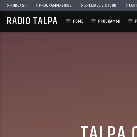
PODCAST
PROGRAMMAZIONE
SPECIALE 5 X 1000
CON
RADIO TALPA
HOME
PROGRAMMI
TALPA C