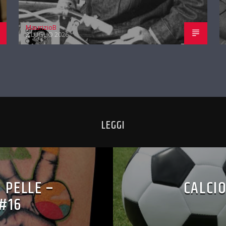
MaurizioB
2 LUGLIO 2026
LEGGI
 PELLE –
CALCIO
#16