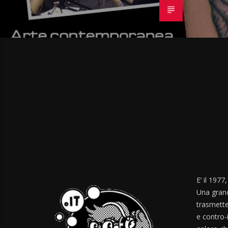
E’ il 1977
Una grand
trasmette
e contro-