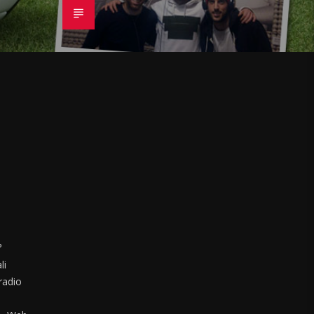
°
li
radio