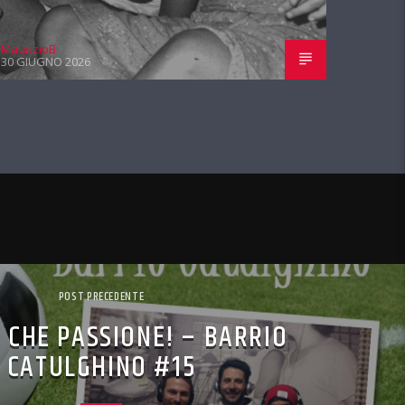
MaurizioB
30 GIUGNO 2026
POST PRECEDENTE
 CHE PASSIONE! – BARRIO
CATULGHINO #15