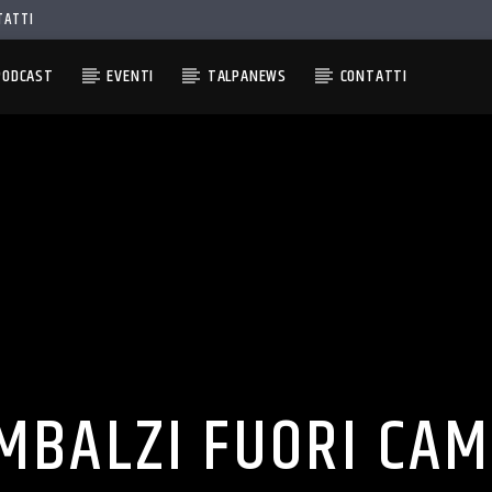
TATTI
PODCAST
EVENTI
TALPANEWS
CONTATTI
MBALZI FUORI CA