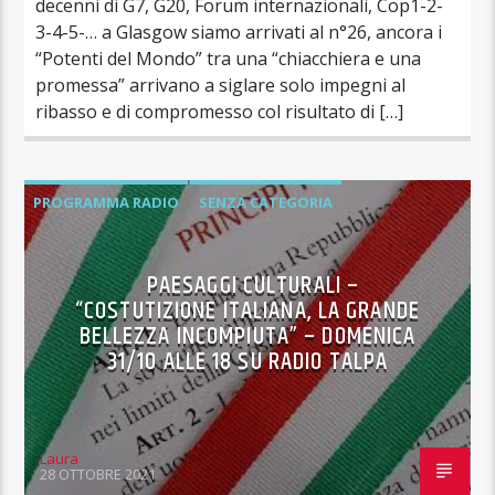
decenni di G7, G20, Forum internazionali, Cop1-2-
3-4-5-… a Glasgow siamo arrivati al n°26, ancora i
“Potenti del Mondo” tra una “chiacchiera e una
promessa” arrivano a siglare solo impegni al
ribasso e di compromesso col risultato di […]
PROGRAMMA RADIO
SENZA CATEGORIA
PAESAGGI CULTURALI –
“COSTUTIZIONE ITALIANA, LA GRANDE
BELLEZZA INCOMPIUTA” – DOMENICA
31/10 ALLE 18 SU RADIO TALPA
Laura
28 OTTOBRE 2021