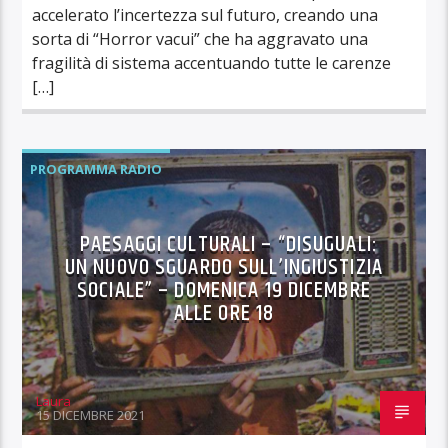
accelerato l’incertezza sul futuro, creando una
sorta di “Horror vacui” che ha aggravato una
fragilità di sistema accentuando tutte le carenze
[…]
PROGRAMMA RADIO
PAESAGGI CULTURALI – “DISUGUALI:
UN NUOVO SGUARDO SULL’INGIUSTIZIA
SOCIALE” – DOMENICA 19 DICEMBRE
ALLE ORE 18
Laura
15 DICEMBRE 2021