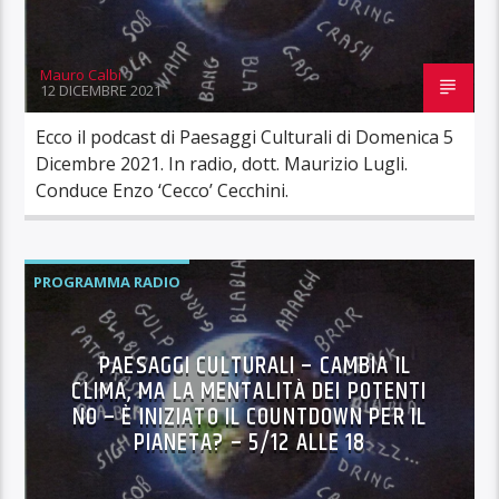
Mauro Calbi
12 DICEMBRE 2021
Ecco il podcast di Paesaggi Culturali di Domenica 5
Dicembre 2021. In radio, dott. Maurizio Lugli.
Conduce Enzo ‘Cecco’ Cecchini.
PROGRAMMA RADIO
PAESAGGI CULTURALI – CAMBIA IL
CLIMA, MA LA MENTALITÀ DEI POTENTI
NO – È INIZIATO IL COUNTDOWN PER IL
PIANETA? – 5/12 ALLE 18