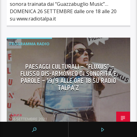
sonora trainata dai “Guazzabuglio Music”…
DOMENICA 26 SETTEMBRE dalle ore 18 alle 20
su www.radiotalpa.it
PROGRAMMA RADIO
PAESAGGI CULTURALI – “FLUXUS” –
FLUSSO DIS-ARMONICO DI SONORITÀ E
PAROLE – 19/9 ALLE ORE 18 SU RADIO
TALPA’Z
Laura
16 SETTEMBRE 2021
PAESAGGI CULTURALI – Trasmissione di Radio