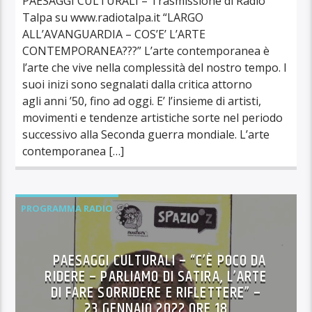
PAESAGGI CULTURALI – Trasmissione di Radio
Talpa su www.radiotalpa.it “LARGO
ALL’AVANGUARDIA – COS’E’ L’ARTE
CONTEMPORANEA???” L’arte contemporanea è
l’arte che vive nella complessità del nostro tempo. I
suoi inizi sono segnalati dalla critica attorno
agli anni ’50, fino ad oggi. E’ l’insieme di artisti,
movimenti e tendenze artistiche sorte nel periodo
successivo alla Seconda guerra mondiale. L’arte
contemporanea […]
PROGRAMMA RADIO
PAESAGGI CULTURALI – “C’È POCO DA
RIDERE – PARLIAMO DI SATIRA, L’ARTE
DI FARE SORRIDERE E RIFLETTERE” –
23 GENNAIO 2022 ORE 18