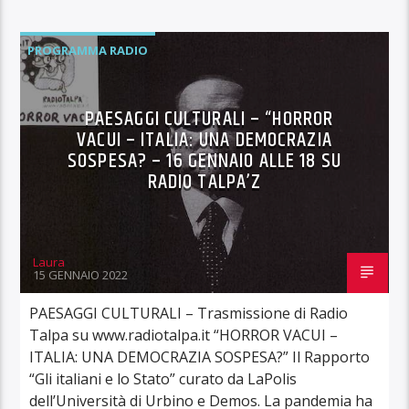
PROGRAMMA RADIO
PAESAGGI CULTURALI – “HORROR
VACUI – ITALIA: UNA DEMOCRAZIA
SOSPESA? – 16 GENNAIO ALLE 18 SU
RADIO TALPA’Z
Laura
15 GENNAIO 2022
PAESAGGI CULTURALI – Trasmissione di Radio
Talpa su www.radiotalpa.it “HORROR VACUI –
ITALIA: UNA DEMOCRAZIA SOSPESA?” Il Rapporto
“Gli italiani e lo Stato” curato da LaPolis
dell’Università di Urbino e Demos. La pandemia ha