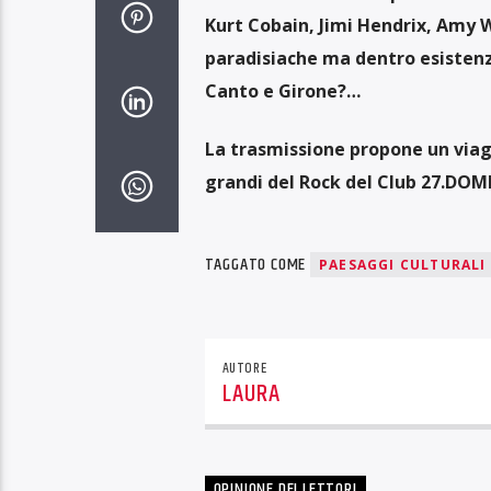
Kurt Cobain, Jimi Hendrix, Amy W
paradisiache ma dentro esistenze
Canto e Girone?…
La trasmissione propone un viag
grandi del Rock del Club 27.
DOME
TAGGATO COME
PAESAGGI CULTURALI
AUTORE
LAURA
OPINIONE DEI LETTORI