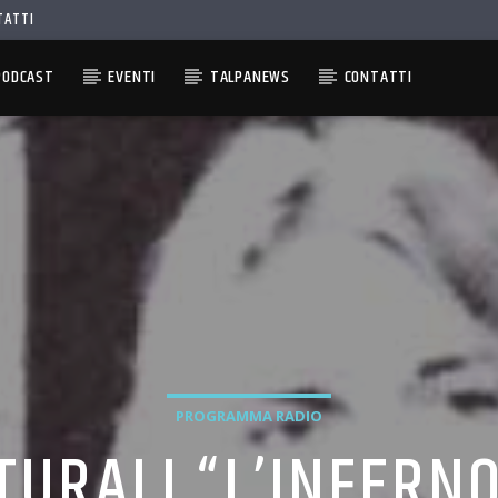
TATTI
PODCAST
EVENTI
TALPANEWS
CONTATTI
PROGRAMMA RADIO
URALI “L’INFERNO