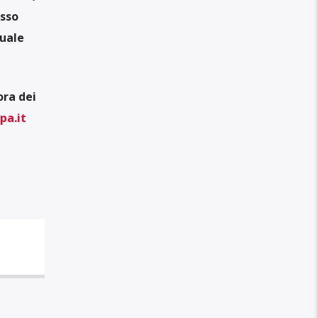
esso
quale
ora dei
pa.it