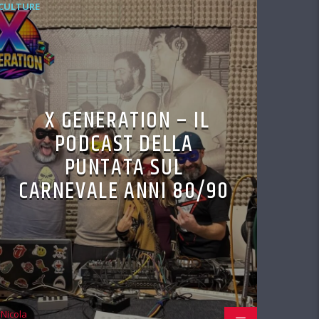
CULTURE
X GENERATION – IL
PODCAST DELLA
PUNTATA SUL
CARNEVALE ANNI 80/90
Nicola