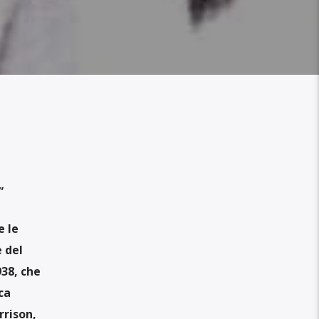
”
e le
e del
38, che
ca
rrison,