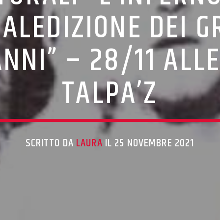
MALEDIZIONE DEI G
ANNI” – 28/11 ALLE
TALPA’Z
SCRITTO DA
LAURA
IL 25 NOVEMBRE 2021