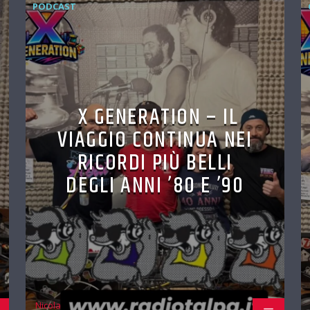
PODCAST
X GENERATION – IL
VIAGGIO CONTINUA NEI
RICORDI PIÙ BELLI
DEGLI ANNI ’80 E ’90
Nicola