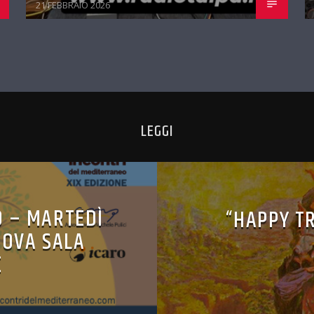
21 FEBBRAIO 2026
LEGGI
O – MARTEDÌ
“HAPPY TR
UOVA SALA
E