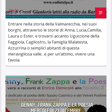
Nicola
7 GENNAIO 2017
Entrare nella storia della Valmarecchia, nei suoi
borghi, attraverso le storie di: Anna, Lucia,Camilla,
Laura o Ester, e trovarsi accanto Uguccione della
Faggiola, Cagliostro, la Famiglia Malatesta,
Azzurrina o semplici abitanti di questa
meravigliosa valle…e per un’attimo, vivere una
favola.
PODCAST
DENNY, FRANK ZAPPA E LA POESIA
MERCOLEDÌ 21 DICEMBRE