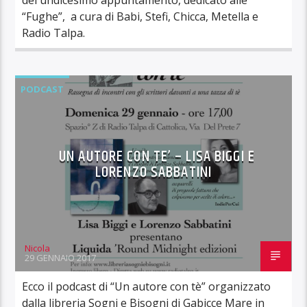
“Fughe”, a cura di Babi, Stefi, Chicca, Metella e
Radio Talpa.
PODCAST
UN AUTORE CON TE’ – LISA BIGGI E
LORENZO SABBATINI
Nicola
29 GENNAIO 2017
Ecco il podcast di “Un autore con tè” organizzato
dalla libreria Sogni e Bisogni di Gabicce Mare in