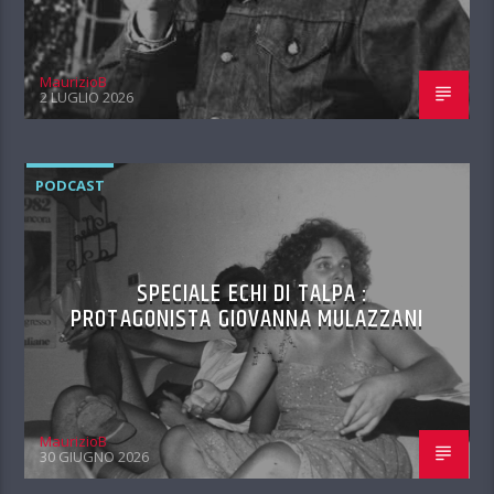
MaurizioB
2 LUGLIO 2026
PODCAST
SPECIALE ECHI DI TALPA :
PROTAGONISTA GIOVANNA MULAZZANI
MaurizioB
30 GIUGNO 2026