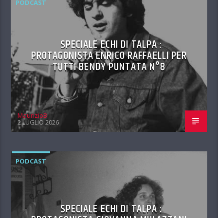
PODCAST
SPECIALE ECHI DI TALPA :
PROTAGONISTA ENRICO RAFFAELLI PER
TUTTI BENDY PUNTATA N°8
MaurizioB
2 LUGLIO 2026
PODCAST
SPECIALE ECHI DI TALPA :