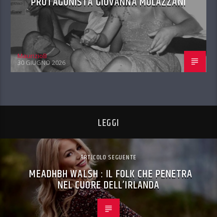
PROTAGONISTA GIOVANNA MULAZZANI
MaurizioB
30 GIUGNO 2026
LEGGI
ARTICOLO SEGUENTE
MEADHBH WALSH : IL FOLK CHE PENETRA
NEL CUORE DELL’IRLANDA