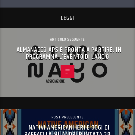
LEGGI
ARTICOLO SEGUENTE
ALMANACCO APS È PRONTA A PARTIRE: IN
PROGRAMMA L’EVENTO DI LANCIO
POST PRECEDENTE
NATIVI AMERICANI IERI E OGGI DI
RAFFAELLA MILANDRI PUNTATA 38