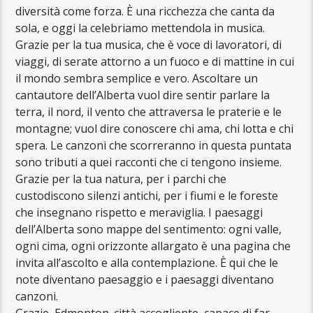
diversità come forza. È una ricchezza che canta da
sola, e oggi la celebriamo mettendola in musica.
Grazie per la tua musica, che è voce di lavoratori, di
viaggi, di serate attorno a un fuoco e di mattine in cui
il mondo sembra semplice e vero. Ascoltare un
cantautore dell’Alberta vuol dire sentir parlare la
terra, il nord, il vento che attraversa le praterie e le
montagne; vuol dire conoscere chi ama, chi lotta e chi
spera. Le canzoni che scorreranno in questa puntata
sono tributi a quei racconti che ci tengono insieme.
Grazie per la tua natura, per i parchi che
custodiscono silenzi antichi, per i fiumi e le foreste
che insegnano rispetto e meraviglia. I paesaggi
dell’Alberta sono mappe del sentimento: ogni valle,
ogni cima, ogni orizzonte allargato è una pagina che
invita all’ascolto e alla contemplazione. È qui che le
note diventano paesaggio e i paesaggi diventano
canzoni.
Grazie, Edmonton. città accogliente, capace di far