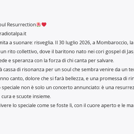
oul Resurrection
radiotalpa.it
ta a suonare: risveglia. Il 30 luglio 2026, a Mombaroccio, la
n rito collettivo, dove il baritono nato nei cori gospel di Jas
fede e speranza con la forza di chi canta per salvare.
rà cassa di risonanza per un soul che sembra venire da un t
no canto, dolore che si farà bellezza, e una promessa di rin
 speciale non è solo un concerto annunciato: è una resurre
 cura e scuote insieme.
vere lo speciale come se foste lì, con il cuore aperto e le man