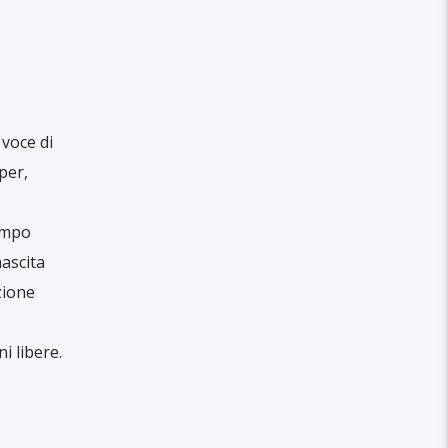
 voce di
per,
empo
ascita
zione
i libere.