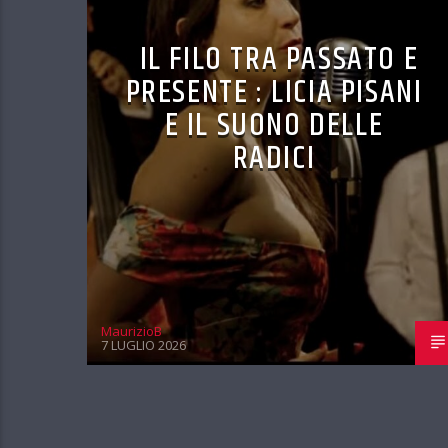
IL FILO TRA PASSATO E
PRESENTE : LICIA PISANI
E IL SUONO DELLE
RADICI
MaurizioB
7 LUGLIO 2026