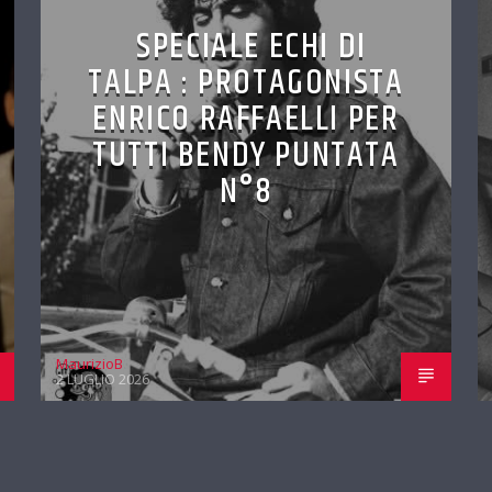
SPECIALE ECHI DI
TALPA : PROTAGONISTA
ENRICO RAFFAELLI PER
TUTTI BENDY PUNTATA
N°8
MaurizioB
2 LUGLIO 2026