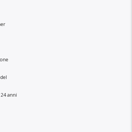
mer
ione
del
 24 anni