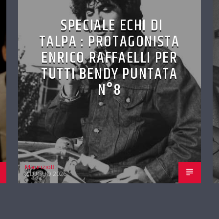
SPECIALE ECHI DI
TALPA : PROTAGONISTA
ENRICO RAFFAELLI PER
TUTTI BENDY PUNTATA
N°8
MaurizioB
2 LUGLIO 2026