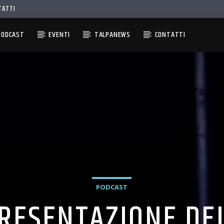
TATTI
PODCAST
EVENTI
TALPANEWS
CONTATTI
PODCAST
PRESENTAZIONE D