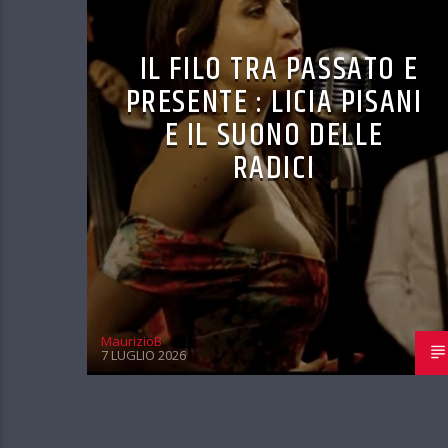
IL FILO TRA PASSATO E
PRESENTE : LICIA PISANI
E IL SUONO DELLE
RADICI
MaurizioB
7 LUGLIO 2026