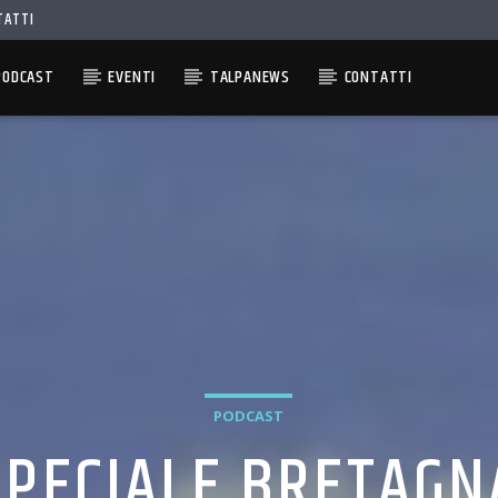
TATTI
PODCAST
EVENTI
TALPANEWS
CONTATTI
PODCAST
SPECIALE BRETAGN