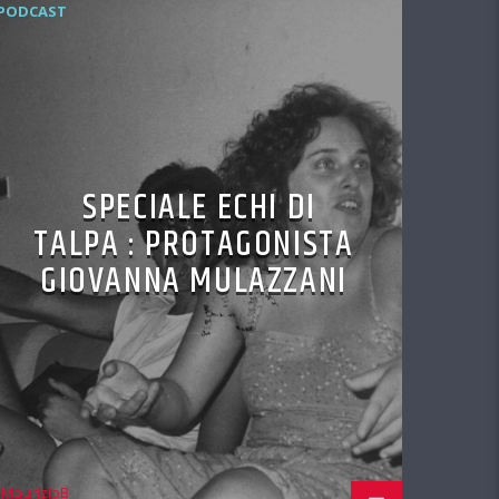
PODCAST
SPECIALE ECHI DI
TALPA : PROTAGONISTA
GIOVANNA MULAZZANI
MaurizioB