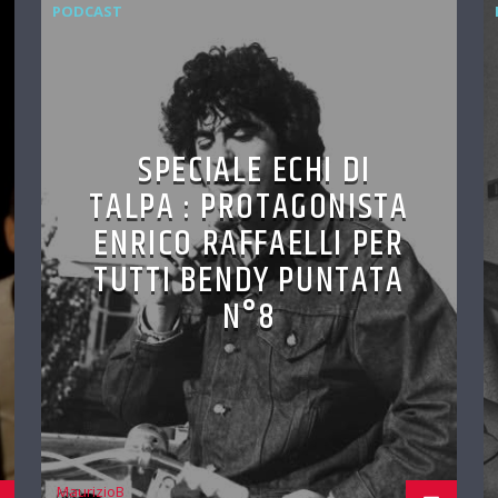
PODCAST
SPECIALE ECHI DI
TALPA : PROTAGONISTA
ENRICO RAFFAELLI PER
TUTTI BENDY PUNTATA
N°8
MaurizioB