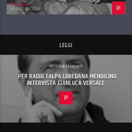
MaurizioB
30 GIUGNO 2026
LEGGI
ARTICOLO SEGUENTE
PER RADIO TALPA LOREDANA MENDICINO
INTERVISTA GIANLUCA VERSACE