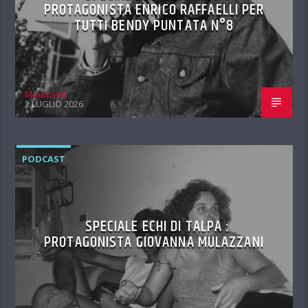
PROTAGONISTA ENRICO RAFFAELLI PER
TUTTI BENDY PUNTATA N°8
MaurizioB
2 LUGLIO 2026
PODCAST
SPECIALE ECHI DI TALPA :
PROTAGONISTA GIOVANNA MULAZZANI