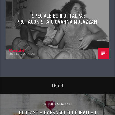
SPECIALE ECHI DI TALPA :
PROTAGONISTA GIOVANNA MULAZZANI
MaurizioB
30 GIUGNO 2026
LEGGI
ARTICOLO SEGUENTE
PODCAST – PAESAGGI CULTURALI – IL