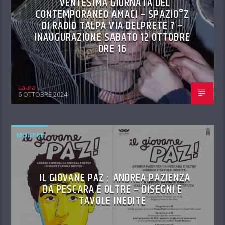
VENTESIMA GIORNATA DEL
CONTEMPORANEO AMACI – SPAZIO°Z
DI RADIO TALPA VIA DELPRETE 7 –
INAUGURAZIONE SABATO 12 OTTOBRE
ORE 16
Laura
6 OTTOBRE 2024
MOSTRE
IL GIOVANE PAZ : ANDREA PAZIENZA
DA PESCARA E OLTRE – DISEGNI E
TAVOLE INEDITE