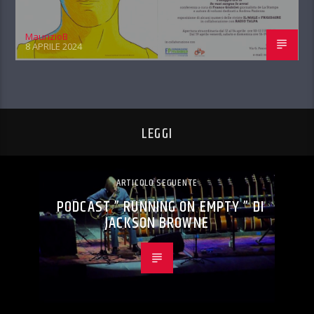
MaurizioB
8 APRILE 2024
LEGGI
ARTICOLO SEGUENTE
PODCAST ” RUNNING ON EMPTY ” DI
JACKSON BROWNE