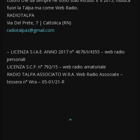
coloro che da sempre ne sono stati esclusi. E’ il 2015, risbuca
fuori la Talpa ma come Web Radio.
RADIOTALPA
Via Del Prete, 7 | Cattolica (RN)
radiotalpaz@gmail.com
– LICENZA S.I.A.E. ANNO 2017 n° 4676/I/4355 – web radio
personali
LICENZA S.C.F. n° 792/15 – web radio amatoriale
RADIO TALPA ASSOCIATO W.R.A. Web Radio Associate –
tessera n° Wra – 05-01/21-R