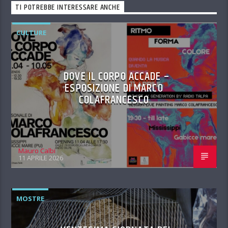
TI POTREBBE INTERESSARE ANCHE
CULTURE
DOVE IL CORPO ACCADE –
ESPOSIZIONE DI MARCO
COLAFRANCESCO
Mauro Calbi
11 APRILE 2026
MOSTRE