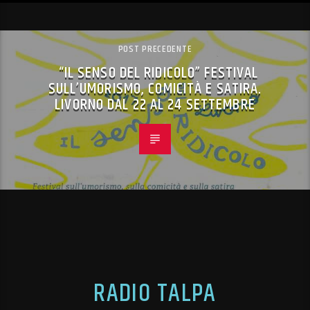
POST PRECEDENTE
“IL SENSO DEL RIDICOLO” FESTIVAL
SULL’UMORISMO, COMICITÀ E SATIRA.
LIVORNO DAL 22 AL 24 SETTEMBRE
RADIO TALPA