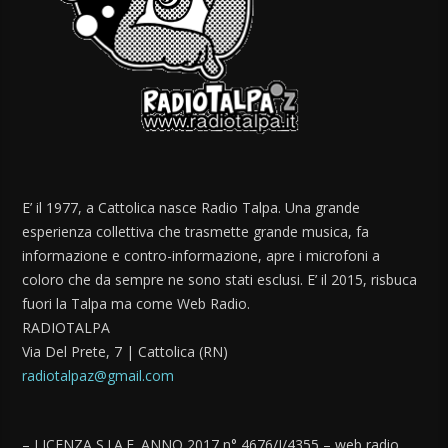
E’ il 1977, a Cattolica nasce Radio Talpa. Una grande
esperienza collettiva che trasmette grande musica, fa
informazione e contro-informazione, apre i microfoni a
coloro che da sempre ne sono stati esclusi. E’ il 2015, risbuca
fuori la Talpa ma come Web Radio.
RADIOTALPA
Via Del Prete, 7 | Cattolica (RN)
radiotalpaz@gmail.com
– LICENZA S.I.A.E. ANNO 2017 n° 4676/I/4355 – web radio