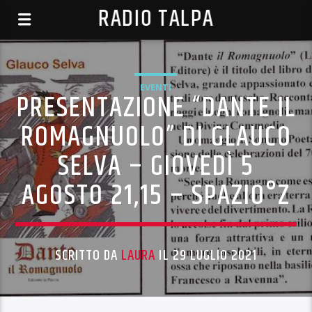
RADIO TALPA
EVENTI
PRESENTAZIONE “DANTE IL
ROMAGNUOLO” DI GLAUCO
SELVA – GIOVEDÌ 5
AGOSTO 21,15 – SPAZIO°Z
SCRITTO DA
LAURA
IL 29 LUGLIO 2021