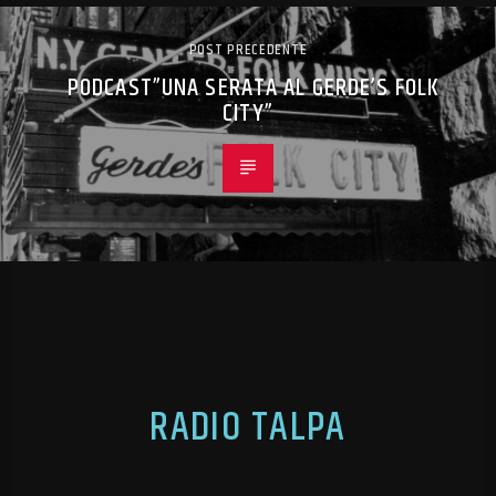
POST PRECEDENTE
PODCAST”UNA SERATA AL GERDE’S FOLK
CITY”
RADIO TALPA