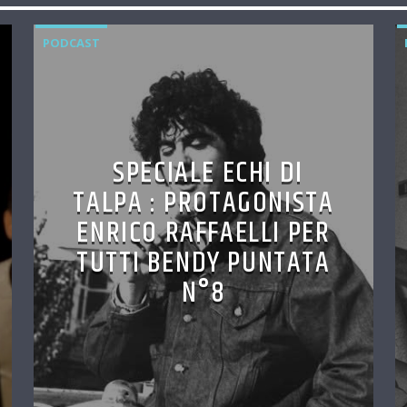
PODCAST
SPECIALE ECHI DI
TALPA : PROTAGONISTA
ENRICO RAFFAELLI PER
TUTTI BENDY PUNTATA
N°8