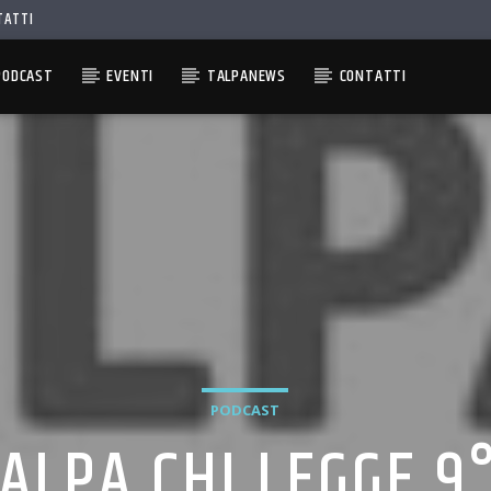
TATTI
PODCAST
EVENTI
TALPANEWS
CONTATTI
PODCAST
ALPA CHI LEGGE,9