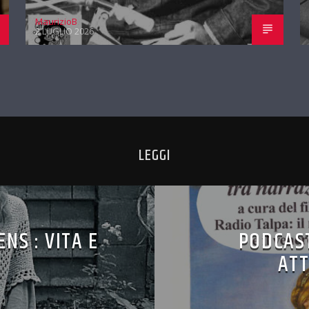
MaurizioB
2 LUGLIO 2026
LEGGI
NS : VITA E
PODCAST
ATT