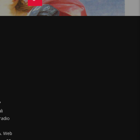
°
li
radio
. Web