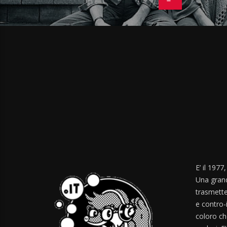
E’ il 1977
Una grand
trasmette
e contro-
coloro ch