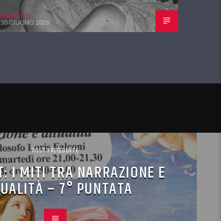
MaurizioB
30 GIUGNO 2026
POST PRECEDENTE
: I MITI TRA NARRAZIONE E
UALITÀ – 7° PUNTATA