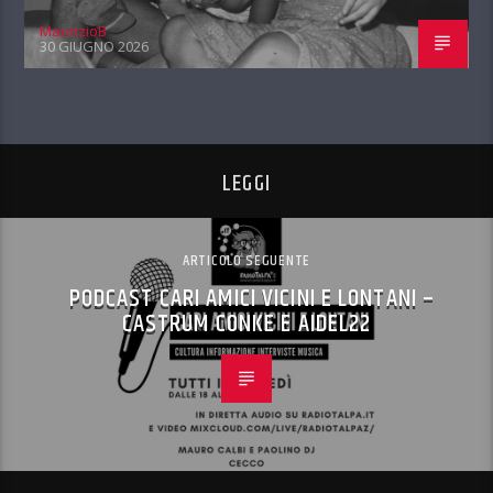
MaurizioB
30 GIUGNO 2026
LEGGI
ARTICOLO SEGUENTE
PODCAST CARI AMICI VICINI E LONTANI –
CASTRUM CONKE E AIDEL22