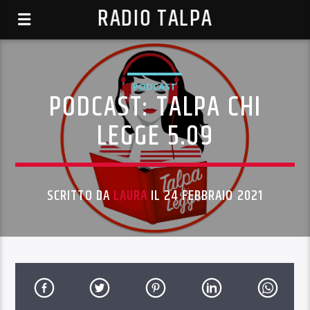
RADIO TALPA
PODCAST
PODCAST: TALPA CHI
LEGGE 5.09
SCRITTO DA
LAURA
IL 24 FEBBRAIO 2021