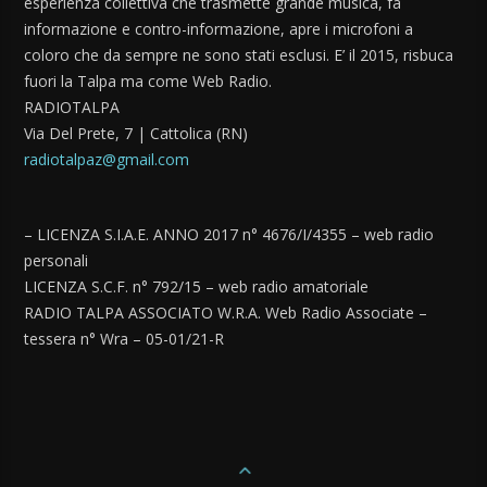
esperienza collettiva che trasmette grande musica, fa
informazione e contro-informazione, apre i microfoni a
coloro che da sempre ne sono stati esclusi. E’ il 2015, risbuca
fuori la Talpa ma come Web Radio.
RADIOTALPA
Via Del Prete, 7 | Cattolica (RN)
radiotalpaz@gmail.com
– LICENZA S.I.A.E. ANNO 2017 n° 4676/I/4355 – web radio
personali
LICENZA S.C.F. n° 792/15 – web radio amatoriale
RADIO TALPA ASSOCIATO W.R.A. Web Radio Associate –
tessera n° Wra – 05-01/21-R