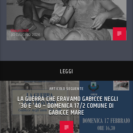
MaurizioB
30 GIUGNO 2026
LEGGI
ARTICOLO SEGUENTE
LA GUERRA CHE ERAVAMO GABICCE NEGLI
’30 E ’40 – DOMENICA 17/2 COMUNE DI
GABICCE MARE