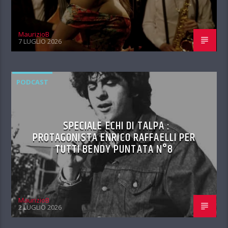
MaurizioB
7 LUGLIO 2026
PODCAST
SPECIALE ECHI DI TALPA :
PROTAGONISTA ENRICO RAFFAELLI PER
TUTTI BENDY PUNTATA N°8
MaurizioB
2 LUGLIO 2026