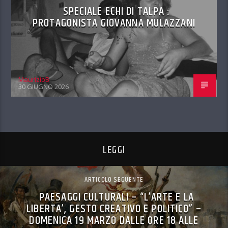
SPECIALE ECHI DI TALPA :
PROTAGONISTA GIOVANNA MULAZZANI
MaurizioB
30 GIUGNO 2026
LEGGI
ARTICOLO SEGUENTE
PAESAGGI CULTURALI – “L’ARTE E LA
LIBERTA’, GESTO CREATIVO E POLITICO” –
DOMENICA 19 MARZO DALLE ORE 18 ALLE