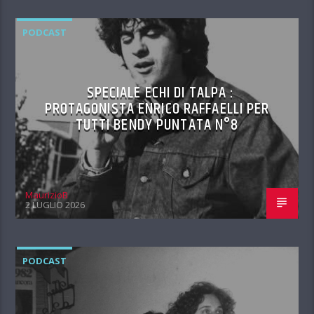
PODCAST
SPECIALE ECHI DI TALPA :
PROTAGONISTA ENRICO RAFFAELLI PER
TUTTI BENDY PUNTATA N°8
MaurizioB
2 LUGLIO 2026
PODCAST