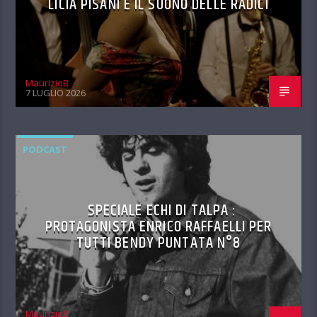
LICIA PISANI E IL SUONO DELLE RADICI
MaurizioB
7 LUGLIO 2026
PODCAST
SPECIALE ECHI DI TALPA :
PROTAGONISTA ENRICO RAFFAELLI PER
TUTTI BENDY PUNTATA N°8
MaurizioB