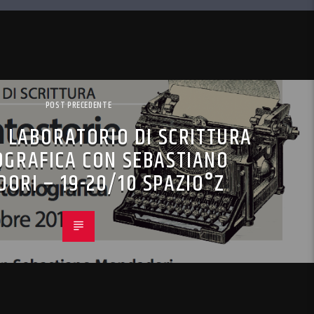
POST PRECEDENTE
I LABORATORIO DI SCRITTURA
OGRAFICA CON SEBASTIANO
ORI – 19-20/10 SPAZIO°Z