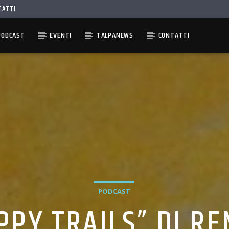
TATTI
PODCAST
EVENTI
TALPANEWS
CONTATTI
PODCAST
PPY TRAILS” DI R