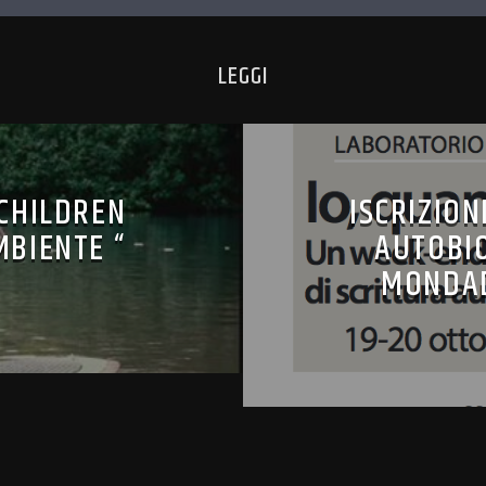
LEGGI
 CHILDREN
ISCRIZION
MBIENTE “
AUTOBI
MONDAD