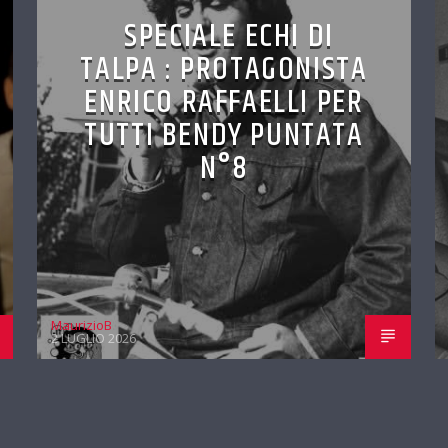
SPECIALE ECHI DI
TALPA : PROTAGONISTA
ENRICO RAFFAELLI PER
TUTTI BENDY PUNTATA
N°8
MaurizioB
2 LUGLIO 2026