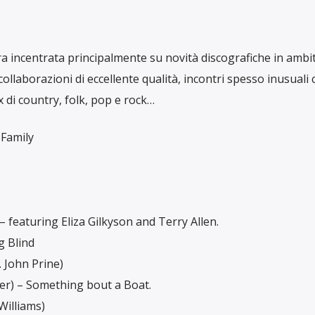
ra incentrata principalmente su novità discografiche in ambi
llaborazioni di eccellente qualità, incontri spesso inusuali 
x di country, folk, pop e rock…
Family
featuring Eliza Gilkyson and Terry Allen.
g Blind
 John Prine)
ker) – Something bout a Boat.
Williams)