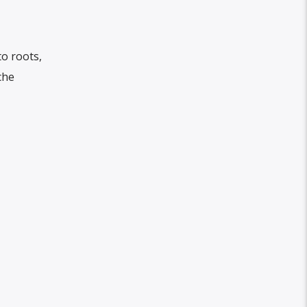
to roots,
che