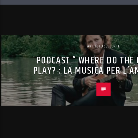
ARTICOLO SEGUENTE
P0DCAST ” WHERE DO THE
PLAY? : LA MUSICA PER L’A