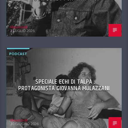
MaurizioB
2 LUGLIO 2026
PODCAST
SPECIALE ECHI DI TALPA :
PROTAGONISTA GIOVANNA MULAZZANI
MaurizioB
30 GIUGNO 2026