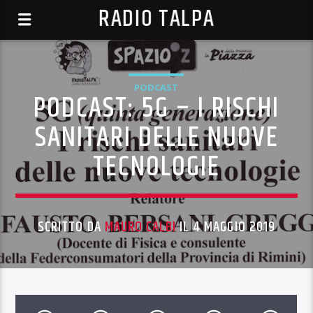
RADIO TALPA
PODCAST
PODCAST: 5G – I RISCHI
SANITARI DELLE NUOVE
TECNOLOGIE
SCRITTO DA
MAURO CALBI
IL 4 MAGGIO 2019