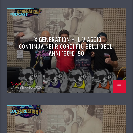
PODCAST
X GENERATION – IL VIAGGIO
CONTINUA NEI RICORDI PIÙ BELLI DEGLI
ANNI ’80 E ’90
Nicola
21 FEBBRAIO 2026
CULTURE