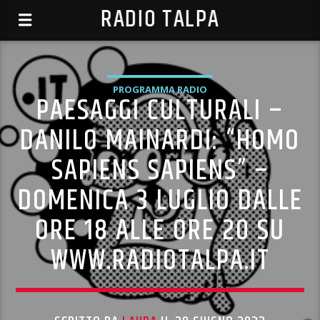
RADIO TALPA
PROGRAMMA RADIO
PAESAGGI CULTURALI –
DANILO MAINARDI: “HOMO
SAPIENS SAPIENS” –
DOMENICA 3 LUGLIO DALLE
ORE 18 ALLE ORE 20 SU
WWW.RADIOTALPA.IT