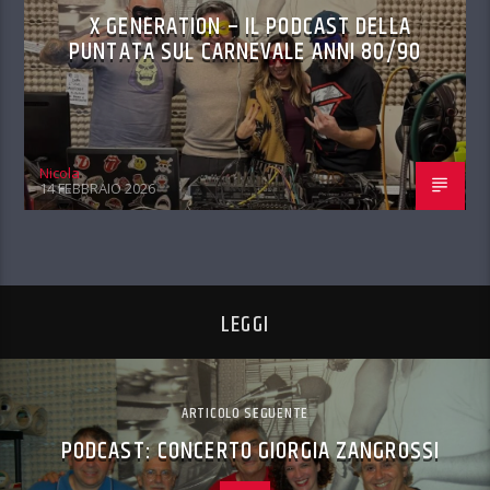
X GENERATION – IL PODCAST DELLA
PUNTATA SUL CARNEVALE ANNI 80/90
Nicola
14 FEBBRAIO 2026
LEGGI
ARTICOLO SEGUENTE
PODCAST: CONCERTO GIORGIA ZANGROSSI