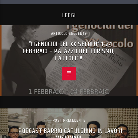
LEGGI
ARTICOLO SEGUENTE
“I GENOCIDI DEL XX SECOLO” 1-24
FEBBRAIO – PALAZZO DEL TURISMO,
CATTOLICA
POST PRECEDENTE
PODCAST BARRIO CATULGHINO IN LAVORI