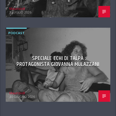
MaurizioB
2 LUGLIO 2026
PODCAST
SPECIALE ECHI DI TALPA :
PROTAGONISTA GIOVANNA MULAZZANI
MaurizioB
30 GIUGNO 2026