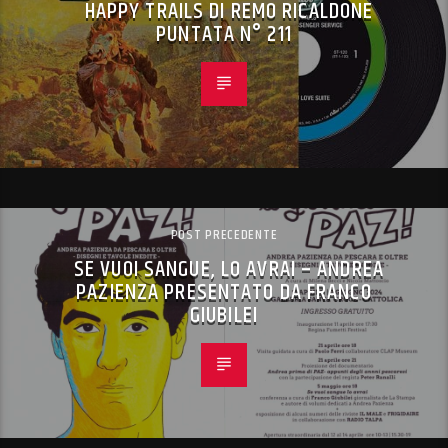
HAPPY TRAILS DI REMO RICALDONE
PUNTATA N° 211
POST PRECEDENTE
SE VUOI SANGUE, LO AVRAI – ANDREA
PAZIENZA PRESENTATO DA FRANCO
GIUBILEI