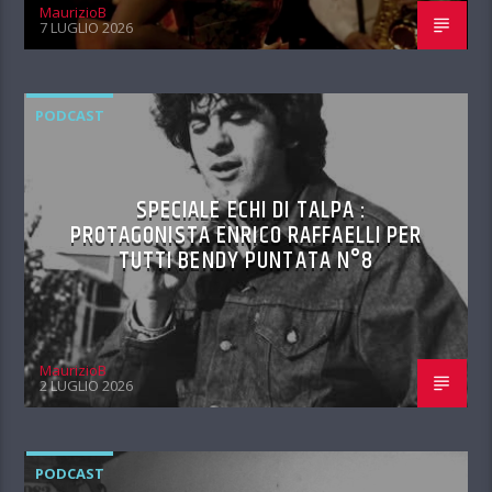
MaurizioB
7 LUGLIO 2026
PODCAST
SPECIALE ECHI DI TALPA :
PROTAGONISTA ENRICO RAFFAELLI PER
TUTTI BENDY PUNTATA N°8
MaurizioB
2 LUGLIO 2026
PODCAST