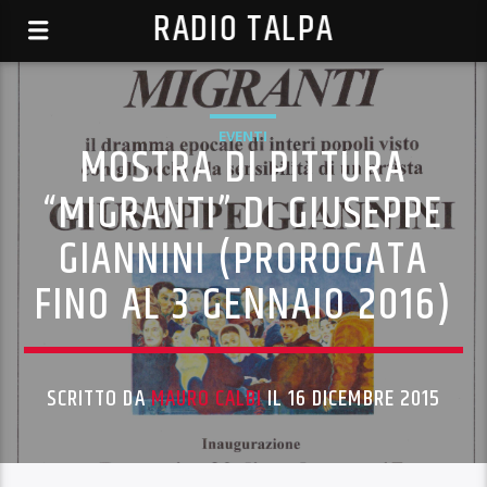
RADIO TALPA
EVENTI
MOSTRA DI PITTURA
“MIGRANTI” DI GIUSEPPE
GIANNINI (PROROGATA
FINO AL 3 GENNAIO 2016)
SCRITTO DA
MAURO CALBI
IL 16 DICEMBRE 2015