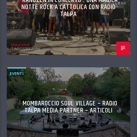
RANGZEN IN CONCERTO : UNA MAGICA
NOTTE ROCK A CATTOLICA CON RADIO
TALPA
MaurizioB
7 AGOSTO 2026
EVENTI
MOMBAROCCIO SOUL VILLAGE – RADIO
TALPA MEDIA PARTNER – ARTICOLI