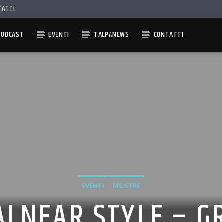
TATTI
PODCAST
EVENTI
TALPANEWS
CONTATTI
EVENTI
MOSTRE
LNEAR STYLE – G