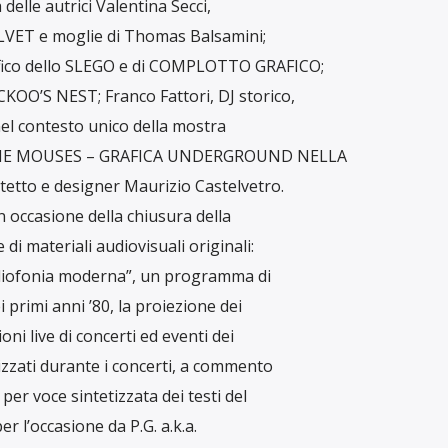
 delle autrici Valentina Secci,
VELVET e moglie di Thomas Balsamini;
fico dello SLEGO e di COMPLOTTO GRAFICO;
KOO’S NEST; Franco Fattori, DJ storico,
 nel contesto unico della mostra
THE MOUSES – GRAFICA UNDERGROUND NELLA
etto e designer Maurizio Castelvetro.
 occasione della chiusura della
di materiali audiovisuali originali:
“Radiofonia moderna”, un programma di
primi anni ’80, la proiezione dei
oni live di concerti ed eventi dei
izzati durante i concerti, a commento
per voce sintetizzata dei testi del
r l’occasione da P.G. a.k.a.