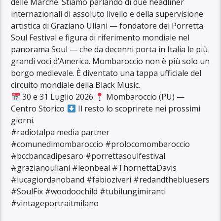
delle Marche. Stiamo parlando di due headliner
internazionali di assoluto livello e della supervisione
artistica di Graziano Uliani — fondatore del Porretta
Soul Festival e figura di riferimento mondiale nel
panorama Soul — che da decenni porta in Italia le più
grandi voci d’America. Mombaroccio non è più solo un
borgo medievale. È diventato una tappa ufficiale del
circuito mondiale della Black Music.
30 e 31 Luglio 2026
Mombaroccio (PU) —
Centro Storico
Il resto lo scoprirete nei prossimi
giorni.
#radiotalpa media partner
#comunedimombaroccio #prolocomombaroccio
#bccbancadipesaro #porrettasoulfestival
#grazianouliani #leonbeal #ThornettaDavis
#lucagiordanoband #fabioziveri #redandthebluesers
#SoulFix #woodoochild #tubilungimiranti
#vintageportraitmilano