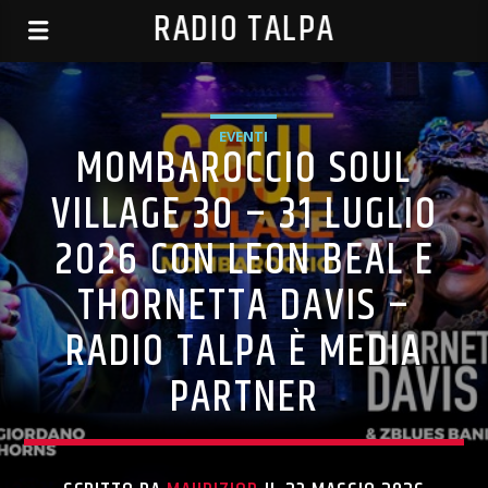
RADIO TALPA
EVENTI
MOMBAROCCIO SOUL
VILLAGE 30 – 31 LUGLIO
2026 CON LEON BEAL E
THORNETTA DAVIS –
RADIO TALPA È MEDIA
PARTNER