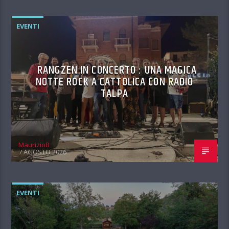
EVENTI
RANGZEN IN CONCERTO : UNA MAGICA
NOTTE ROCK A CATTOLICA CON RADIO
TALPA
MaurizioB
7 AGOSTO 2026
EVENTI