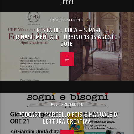
LEGGI
ARTICOLO SEGUENTE
FESTA DEL DUCA – SIPARI
RINASCIMENTALI – URBINO 13-15 AGOSTO
2016
POST PRECEDENTE
PODCAST: MARCELLO FOIS E MANUALE DI
LETTURA CREATIVA