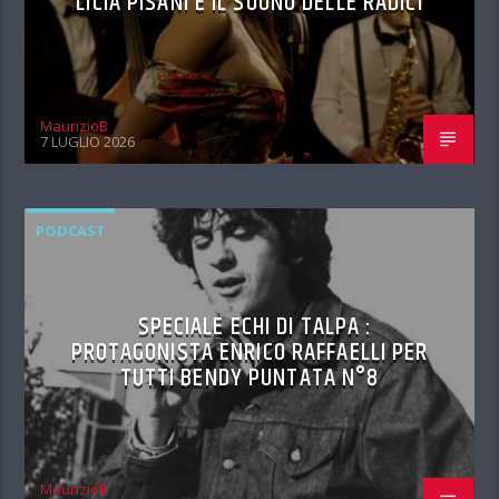
LICIA PISANI E IL SUONO DELLE RADICI
MaurizioB
7 LUGLIO 2026
PODCAST
SPECIALE ECHI DI TALPA :
PROTAGONISTA ENRICO RAFFAELLI PER
TUTTI BENDY PUNTATA N°8
MaurizioB