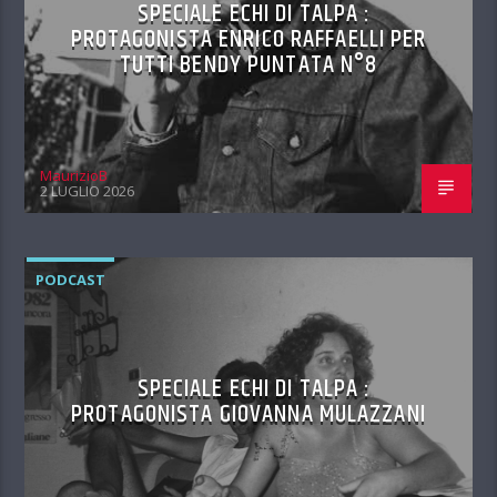
SPECIALE ECHI DI TALPA :
PROTAGONISTA ENRICO RAFFAELLI PER
TUTTI BENDY PUNTATA N°8
MaurizioB
2 LUGLIO 2026
PODCAST
SPECIALE ECHI DI TALPA :
PROTAGONISTA GIOVANNA MULAZZANI