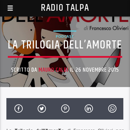
RADIO TALPA
PODCAST
LA TRILOGIA DELL’AMORTE
SCRITTO DA
MAURO CALBI
IL 26 NOVEMBRE 2015