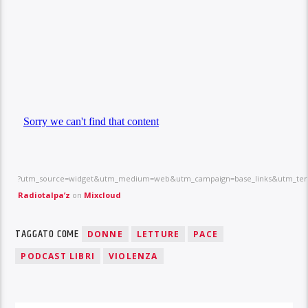
?utm_source=widget&utm_medium=web&utm_campaign=base_links&utm_term
Radiotalpa’z
on
Mixcloud
TAGGATO COME
DONNE
LETTURE
PACE
PODCAST LIBRI
VIOLENZA