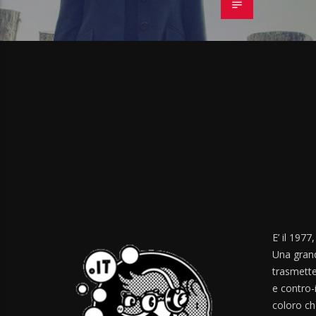
E’ il 1977
Una grand
trasmette
e contro-
coloro ch