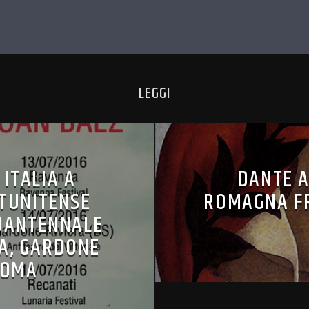
LEGGI
 ITALIA A
DANTE A
ATUNITENSE
ROMAGNA FR
QUANTENNALE
A, GARDONE
ROMA