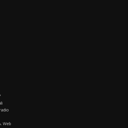
°
li
radio
. Web