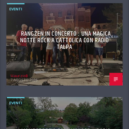
EVENTI
RANGZEN IN CONCERTO : UNA MAGICA
NOTTE ROCK A CATTOLICA CON RADIO
TALPA
MaurizioB
7 AGOSTO 2026
EVENTI