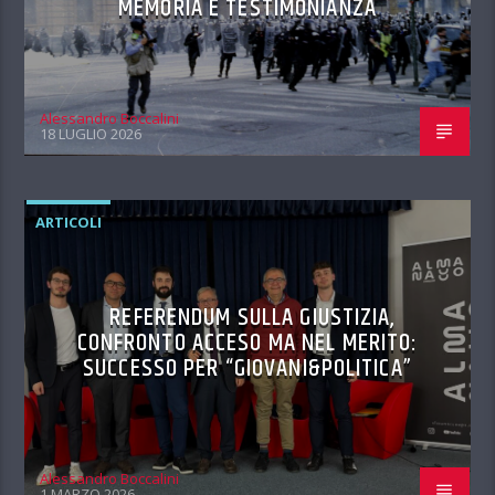
MEMORIA E TESTIMONIANZA
Alessandro Boccalini
18 LUGLIO 2026
ARTICOLI
REFERENDUM SULLA GIUSTIZIA,
CONFRONTO ACCESO MA NEL MERITO:
SUCCESSO PER “GIOVANI&POLITICA”
Alessandro Boccalini
1 MARZO 2026