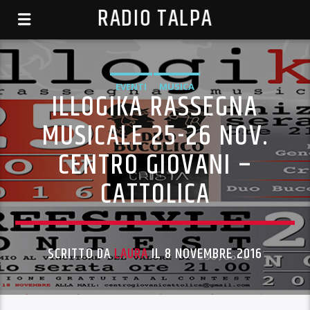
RADIO TALPA
EVENTI
MUSICA
ILLOGIKA RASSEGNA
MUSICALE 25-26 NOV.
CENTRO GIOVANI –
CATTOLICA
SCRITTO DA
LAURA
IL 8 NOVEMBRE 2016