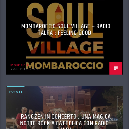
MOMBAROCCIO SOUL VILLAGE – RADIO
TALPA : FEELING GOOD
MaurizioB
7 AGOSTO 2026
EVENTI
RANGZEN IN CONCERTO : UNA MAGICA
NOTTE ROCK A CATTOLICA CON RADIO