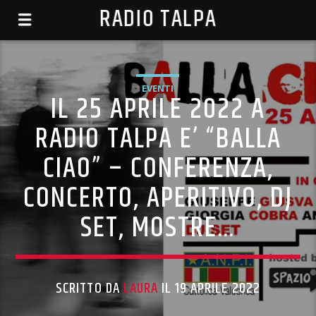
RADIO TALPA
EVENTI
IL 25 APRILE 2022 A
RADIO TALPA E’ “BALLA
CIAO” – CONFERENZA,
CONCERTO, APERITIVO, DJ
SET, MOSTRE…
SCRITTO DA
LAURA
IL 19 APRILE 2022