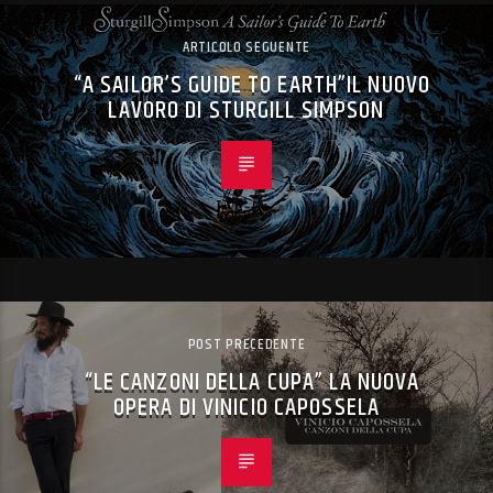
ARTICOLO SEGUENTE
“A SAILOR’S GUIDE TO EARTH”IL NUOVO
LAVORO DI STURGILL SIMPSON
POST PRECEDENTE
“LE CANZONI DELLA CUPA” LA NUOVA
OPERA DI VINICIO CAPOSSELA