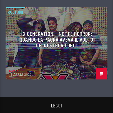
CULTURE
X GENERATION – NOTTE HORROR:
QUANDO LA PAURA AVEVA IL VOLTO
DEI NOSTRI RICORDI
Nicola
13 APRILE 2026
LEGGI