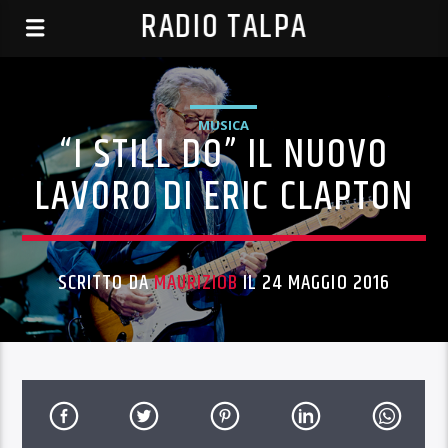
RADIO TALPA
MUSICA
“I STILL DO” IL NUOVO
LAVORO DI ERIC CLAPTON
SCRITTO DA
MAURIZIOB
IL 24 MAGGIO 2016