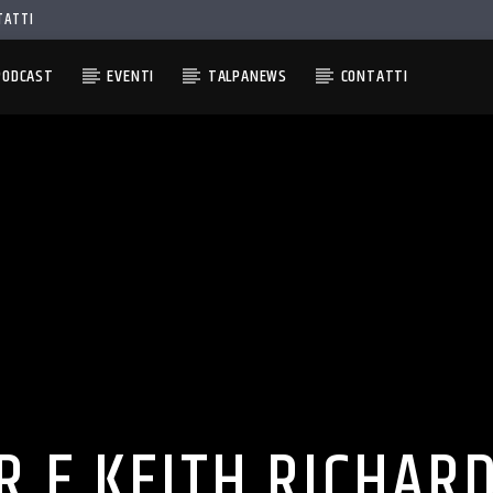
TATTI
PODCAST
EVENTI
TALPANEWS
CONTATTI
R E KEITH RICHARD