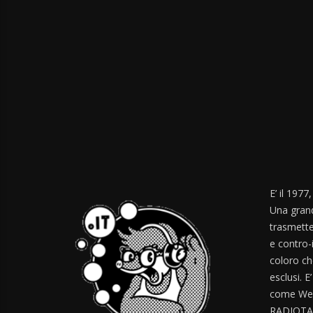
E’ il 1977
Una grand
trasmette
e contro-
coloro ch
esclusi. E
come Web
RADIOTA