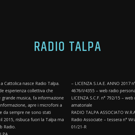
RADIO TALPA
, a Cattolica nasce Radio Talpa.
– LICENZA S.I.A.E. ANNO 2017 n
e esperienza collettiva che
4676/I/4355 – web radio persona
 grande musica, fa informazione
LICENZA S.C.F. n° 792/15 – web 
informazione, apre i microfoni a
amatoriale
e da sempre ne sono stati
RADIO TALPA ASSOCIATO W.R.A
’ il 2015, risbuca fuori la Talpa ma
Radio Associate – tessera n° Wr
 Radio.
01/21-R
LPA