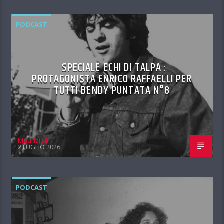
PODCAST
SPECIALE ECHI DI TALPA :
PROTAGONISTA ENRICO RAFFAELLI PER
TUTTI BENDY PUNTATA N°8
MaurizioB
2 LUGLIO 2026
PODCAST