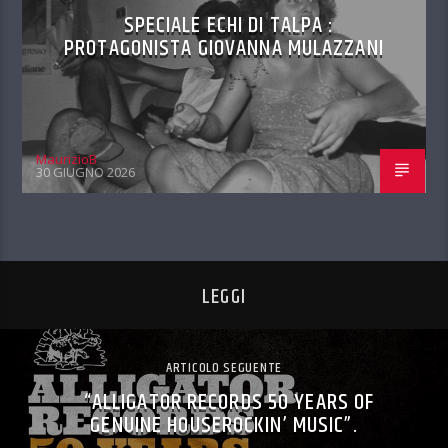
SPECIALE ECHI DI TALPA :
PROTAGONISTA GIOVANNA MULAZZANI
MaurizioB
30 GIUGNO 2026
LEGGI
ARTICOLO SEGUENTE
“ALLIGATOR RECORDS 50 YEARS OF
GENUINE HOUSEROCKIN’ MUSIC”.